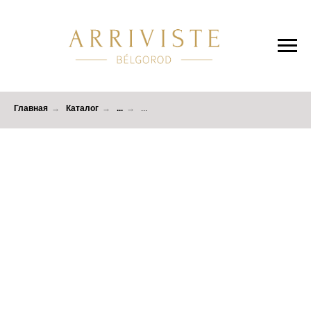
Главная
→
Каталог
→
...
→
...