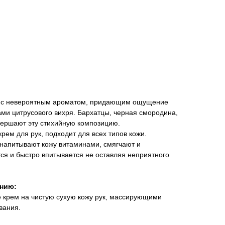
r» с невероятным ароматом, придающим ощущение
ми цитрусового вихря. Бархатцы, черная смородина,
авершают эту стихийную композицию.
ем для рук, подходит для всех типов кожи.
 напитывают кожу витаминами, смягчают и
тся и быстро впитывается не оставляя неприятного
анию:
 крем на чистую сухую кожу рук, массирующими
вания.