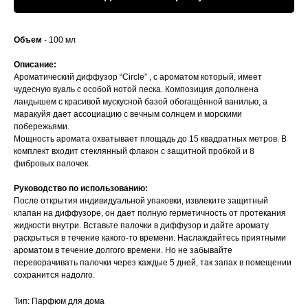
Объем
- 100 мл
Описание:
Ароматический диффузор “Circle” , с ароматом который, имеет
чудесную вуаль с особой нотой песка. Композиция дополнена
ландышем с красивой мускусной базой обогащённой ванилью, а
маракуйя дает ассоциацию с вечным солнцем и морскими
побережьями.
Мощность аромата охватывает площадь до 15 квадратных метров. В
комплект входит стеклянный флакон с защитной пробкой и 8
фибровых палочек.
Руководство по использованию:
После открытия индивидуальной упаковки, извлеките защитный
клапан на диффузоре, он дает полную герметичность от протекания
жидкости внутри. Вставьте палочки в диффузор и дайте аромату
раскрыться в течение какого-то времени. Наслаждайтесь приятными
ароматом в течение долгого времени. Но не забывайте
переворачивать палочки через каждые 5 дней, так запах в помещении
сохранится надолго.
Тип: Парфюм для дома