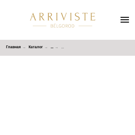
Главная
→
Каталог
→
...
→
...