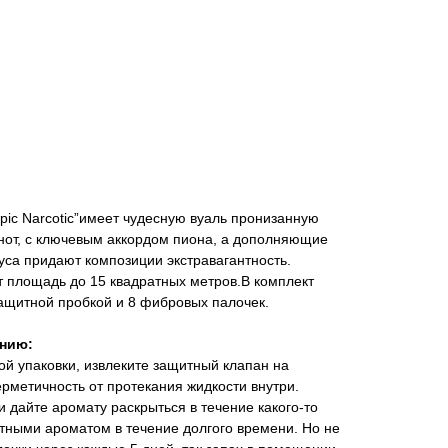
ic Narcotic”имеет чудесную вуаль пронизанную
нот, с ключевым аккордом пиона, а дополняющие
куса придают композиции экстравагантность.
 площадь до 15 квадратных метров.В комплект
ащитной пробкой и 8 фибровых палочек.
анию:
й упаковки, извлеките защитный клапан на
рметичность от протекания жидкости внутри.
и дайте аромату раскрыться в течение какого-то
тными ароматом в течение долгого времени. Но не