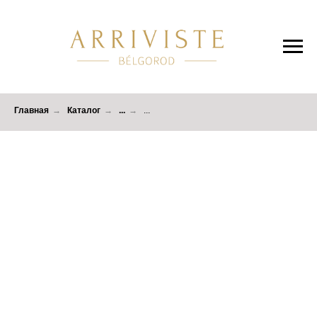
Главная
→
Каталог
→
...
→
...