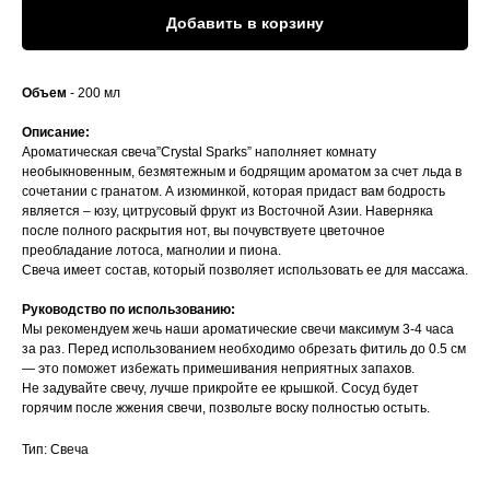
Добавить в корзину
Объем
- 200 мл
Описание:
Ароматическая свеча”Crystal Sparks” наполняет комнату
необыкновенным, безмятежным и бодрящим ароматом за счет льда в
сочетании с гранатом. А изюминкой, которая придаст вам бодрость
является – юзу, цитрусовый фрукт из Восточной Азии. Наверняка
после полного раскрытия нот, вы почувствуете цветочное
преобладание лотоса, магнолии и пиона.
Свеча имеет состав, который позволяет использовать ее для массажа.
Руководство по использованию:
Мы рекомендуем жечь наши ароматические свечи максимум 3-4 часа
за раз. Перед использованием необходимо обрезать фитиль до 0.5 см
— это поможет избежать примешивания неприятных запахов.
Не задувайте свечу, лучше прикройте ее крышкой. Сосуд будет
горячим после жжения свечи, позвольте воску полностью остыть.
Тип: Свеча