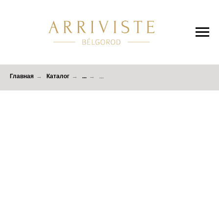
Главная
→
Каталог
→
...
→
...