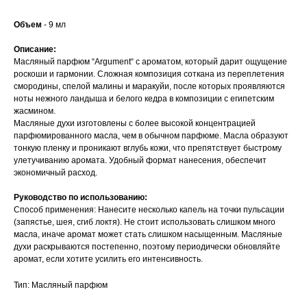
Объем
- 9 мл
Описание:
Масляный парфюм “Argument“ с ароматом, который дарит ощущение
роскоши и гармонии. Сложная композиция соткана из переплетения
смородины, спелой малины и маракуйи, после которых проявляются
ноты нежного ландыша и белого кедра в композиции с египетским
жасмином.
Масляные духи изготовлены с более высокой концентрацией
парфюмированного масла, чем в обычном парфюме. Масла образуют
тонкую пленку и проникают вглубь кожи, что препятствует быстрому
улетучиванию аромата. Удобный формат нанесения, обеспечит
экономичный расход.
Руководство по использованию:
Способ применения: Нанесите несколько капель на точки пульсации
(запястье, шея, сгиб локтя). Не стоит использовать слишком много
масла, иначе аромат может стать слишком насыщенным. Масляные
духи раскрываются постепенно, поэтому периодически обновляйте
аромат, если хотите усилить его интенсивность.
Тип: Масляный парфюм