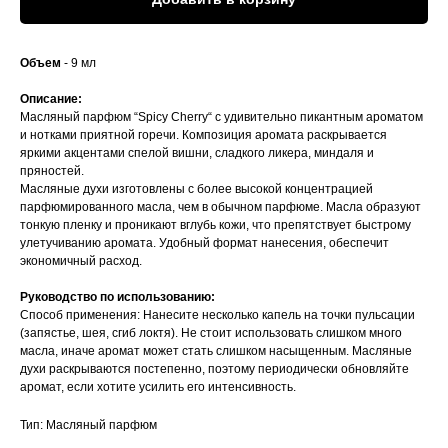
Объем
- 9 мл
Описание:
Масляный парфюм “Spicy Cherry“ с удивительно пикантным ароматом
и нотками приятной горечи. Композиция аромата раскрывается
яркими акцентами спелой вишни, сладкого ликера, миндаля и
пряностей.
Масляные духи изготовлены с более высокой концентрацией
парфюмированного масла, чем в обычном парфюме. Масла образуют
тонкую пленку и проникают вглубь кожи, что препятствует быстрому
улетучиванию аромата. Удобный формат нанесения, обеспечит
экономичный расход.
Руководство по использованию:
Способ применения: Нанесите несколько капель на точки пульсации
(запястье, шея, сгиб локтя). Не стоит использовать слишком много
масла, иначе аромат может стать слишком насыщенным. Масляные
духи раскрываются постепенно, поэтому периодически обновляйте
аромат, если хотите усилить его интенсивность.
Тип: Масляный парфюм