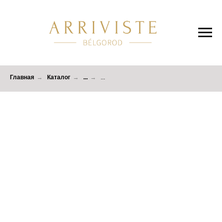
Главная
→
Каталог
→
...
→
...