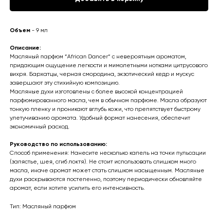
Объем
- 9 мл
Описание:
Масляный парфюм “African Dancer“ с невероятным ароматом,
придающим ощущение легкости и мимолетными нотками цитрусового
вихря. Бархатцы, черная смородина, экзотический кедр и мускус
завершают эту стихийную композицию.
Масляные духи изготовлены с более высокой концентрацией
парфюмированного масла, чем в обычном парфюме. Масла образуют
тонкую пленку и проникают вглубь кожи, что препятствует быстрому
улетучиванию аромата. Удобный формат нанесения, обеспечит
экономичный расход.
Руководство по использованию:
Способ применения: Нанесите несколько капель на точки пульсации
(запястье, шея, сгиб локтя). Не стоит использовать слишком много
масла, иначе аромат может стать слишком насыщенным. Масляные
духи раскрываются постепенно, поэтому периодически обновляйте
аромат, если хотите усилить его интенсивность.
Тип: Масляный парфюм