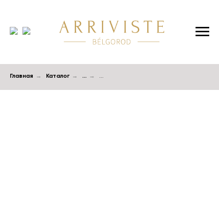
Главная
→
Каталог
→
...
→
...