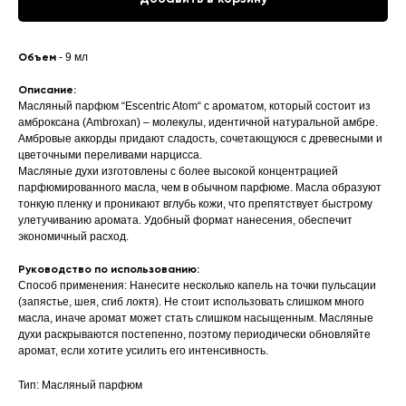
Объем
- 9 мл
Описание:
Масляный парфюм “Escentric Atom“ с ароматом, который состоит из
амброксана (Ambroxan) – молекулы, идентичной натуральной амбре.
Амбровые аккорды придают сладость, сочетающуюся с древесными и
цветочными переливами нарцисса.
Масляные духи изготовлены с более высокой концентрацией
парфюмированного масла, чем в обычном парфюме. Масла образуют
тонкую пленку и проникают вглубь кожи, что препятствует быстрому
улетучиванию аромата. Удобный формат нанесения, обеспечит
экономичный расход.
Руководство по использованию:
Способ применения: Нанесите несколько капель на точки пульсации
(запястье, шея, сгиб локтя). Не стоит использовать слишком много
масла, иначе аромат может стать слишком насыщенным. Масляные
духи раскрываются постепенно, поэтому периодически обновляйте
аромат, если хотите усилить его интенсивность.
Тип: Масляный парфюм