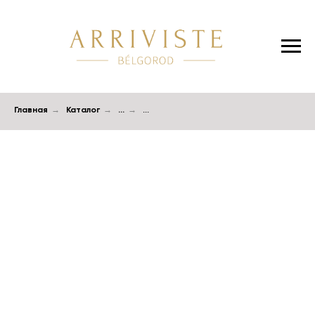
Главная
→
Каталог
→
...
→
...