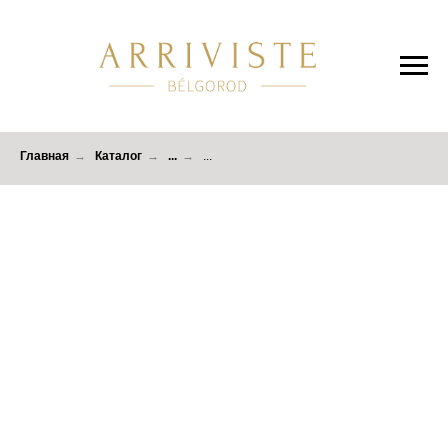
Главная
→
Каталог
→
...
→
...