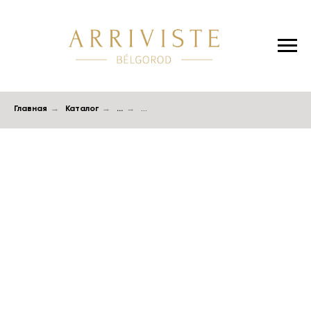
Главная
→
Каталог
→
...
→
...