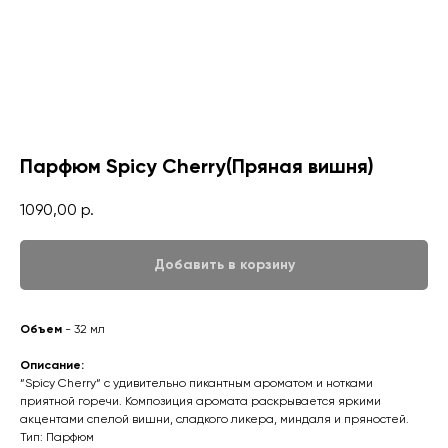
Парфюм Spicy Cherry(Пряная вишня)
1090,00
р.
Добавить в корзину
Объем
- 32 мл
Описание:
“Spicy Cherry“ с удивительно пикантным ароматом и нотками
приятной горечи. Композиция аромата раскрывается яркими
акцентами спелой вишни, сладкого ликера, миндаля и пряностей.
Тип: Парфюм