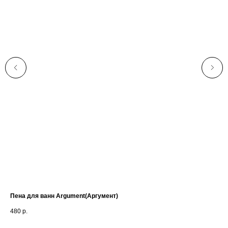
Пена для ванн Argument(Аргумент)
Жи
At
480
р.
44