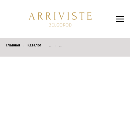
Главная
→
Каталог
→
...
→
...