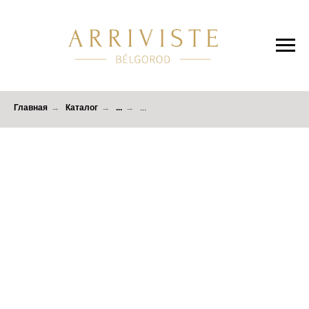
Главная
→
Каталог
→
...
→
...