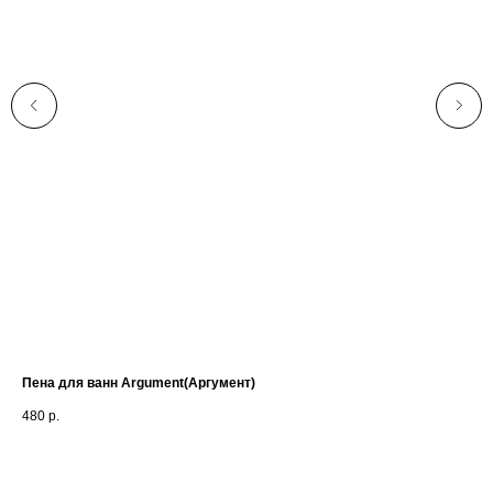
Пена для ванн Argument(Аргумент)
Пен
480
р.
48