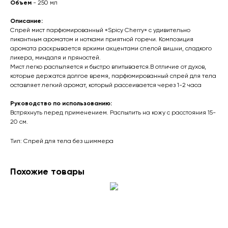
Объем
- 250 мл
Описание:
Спрей мист парфюмированный «Spicy Cherry» с удивительно
пикантным ароматом и нотками приятной горечи. Композиция
аромата раскрывается яркими акцентами спелой вишни, сладкого
ликера, миндаля и пряностей.
Мист легко распыляется и быстро впитывается.В отличие от духов,
которые держатся долгое время, парфюмированный спрей для тела
оставляет легкий аромат, который рассеивается через 1-2 часа
Руководство по использованию:
Встряхнуть перед применением. Распылить на кожу с расстояния 15-
20 см.
Тип: Спрей для тела без шиммера
Похожие товары