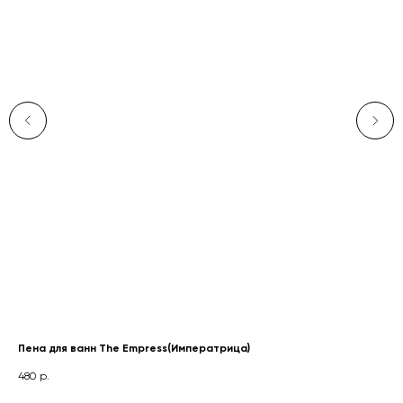
Пена для ванн The Empress(Императрица)
Пе
480
р.
48