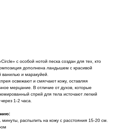
rcle» с особой нотой песка создан для тех, кто
Композиция дополнена ландышем с красивой
й ванилью и маракуйей.
спрея освежают и смягчают кожу, оставляя
ное мерцание. В отличие от духов, которые
юмированный спрей для тела источают легкий
через 1-2 часа.
анию:
1 минуты, распылить на кожу с расстояния 15-20 см.
ром