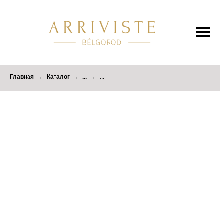
Главная
→
Каталог
→
...
→
...