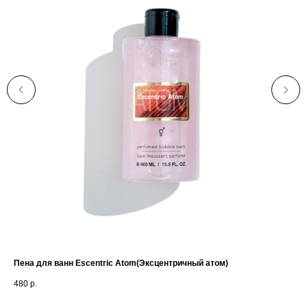
Пена для ванн Escentric Atom(Эксцентричный атом)
Пен
480
р.
48