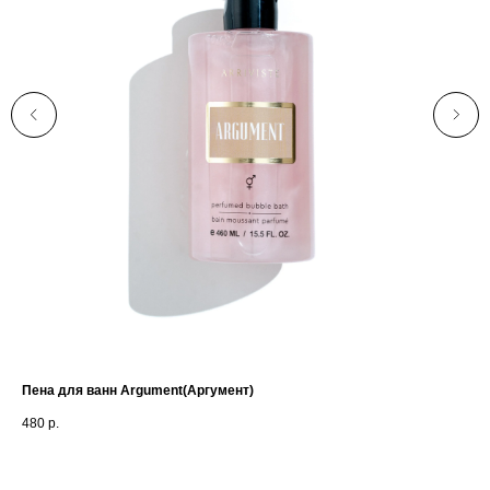
Пена для ванн Argument(Аргумент)
Жи
Cir
480
р.
44