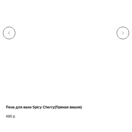
Пена для ванн Spicy Cherry(Пряная вишня)
Жи
Sa
480
р.
44