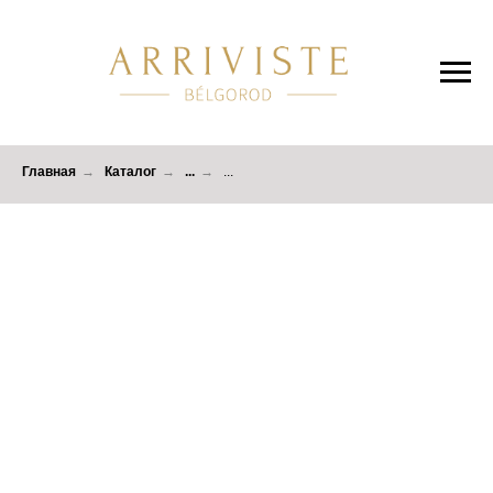
Главная
→
Каталог
→
...
→
...