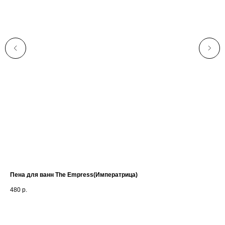
Пена для ванн The Empress(Императрица)
Пен
480
р.
48