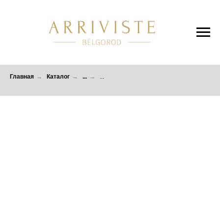
Главная
→
Каталог
→
...
→
...