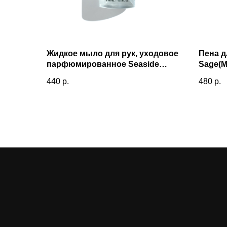
Жидкое мыло для рук, уходовое
Пена д
парфюмированное Seaside
Sage(
Sage(Морской шалфей)
440
р.
480
р.