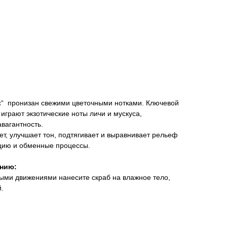
tic“ пронизан свежими цветочными нотками. Ключевой
о играют экзотические ноты личи и мускуса,
вагантность.
ет, улучшает тон, подтягивает и выравнивает рельеф
цию и обменные процессы.
анию:
ми движениями нанесите скраб на влажное тело,
.