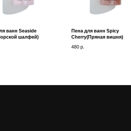
ля ванн Seaside
Пена для ванн Spicy
Морской шалфей)
Cherry(Пряная вишня)
480
р.