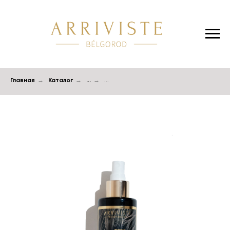
Главная
→
Каталог
→
...
→
...