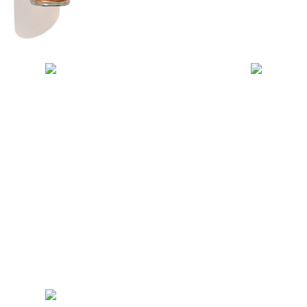
698
р.
798
р.