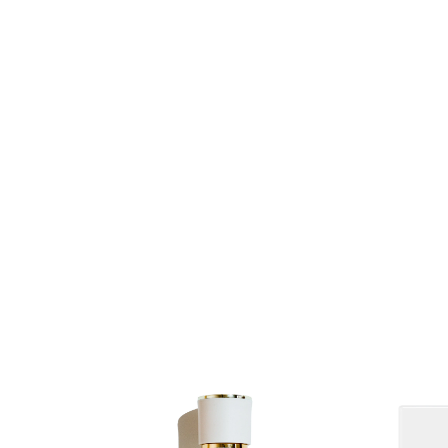
998
р.
1 380
р.