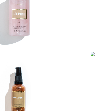
298
р.