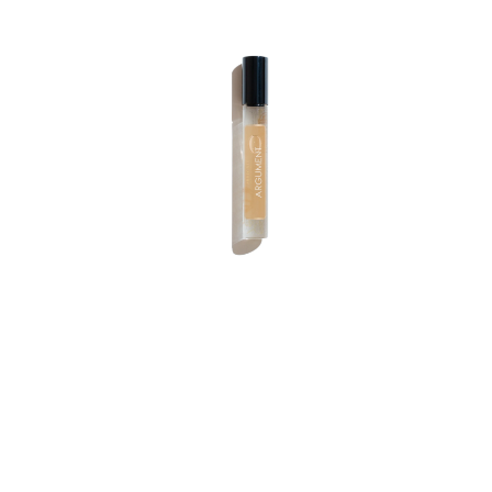
398
р.