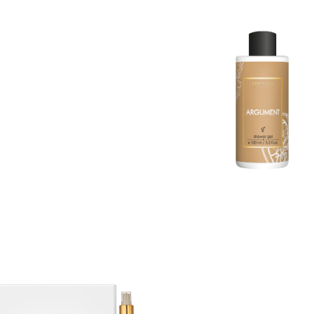
1 198
р.